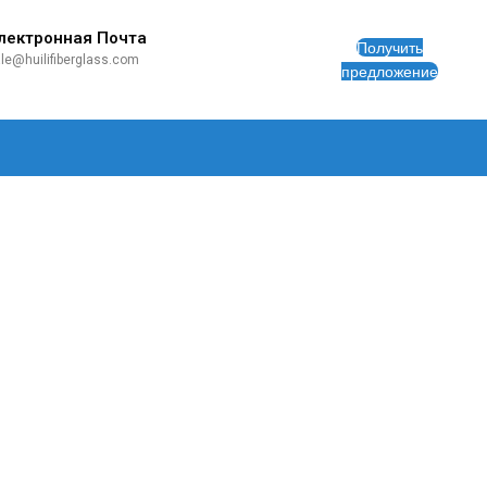
лектронная Почта
Получить
le@huilifiberglass.com
предложение