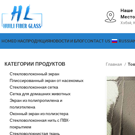
Наше
Место
Хэбэй, 
HOME
О НАС
ПРОДУКЦИЯ
НОВОСТИ И БЛОГ
CONTACT US
RUSSIA
КАТЕГОРИИ ПРОДУКТОВ
Главная
Тов
Стекловолоконный экран
Плиссированный экран от насекомых
Стекловолоконная сетка
Сетка для домашних животных
Экран из полипропилена и
полиэтилена
Оконный экран из полиэстера
Стекловолоконная нить с ПВХ-
покрытием
Стекловолокнистая ткань