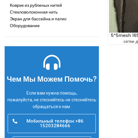
Коврик из рубленых нитей
Стекловолоконная нить
Экран для бассейна и патио
Оборудование
5*5mesh 165
сетки 
Чем Мы Можем Помочь?
Если вам нужна помощь,
пожалуйста, не стесняйтесь не стесняйтесь
обращаться к нам.
Мобильный телефон:+86
15203284666