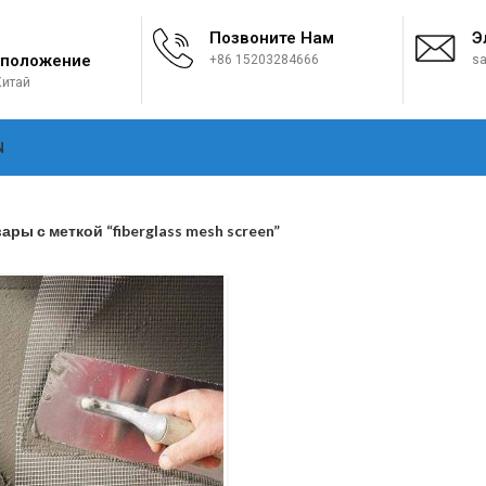
Позвоните Нам
Э
положение
+86 15203284666
sa
Китай
N
ары с меткой “fiberglass mesh screen”