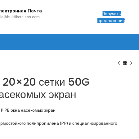
лектронная Почта
Получить
le@huilifiberglass.com
предложение
 20×20 сетки 50G
насекомых экран
PP PE окна насекомых экран
термостойкого полипропилена (PP) и специализированного