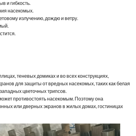
в и гибкость.
ния насекомых.
етовому излучению, дождю и ветру.
мый.
стится.
лицах, теневых домиках и во всех конструкциях,
кранов для защиты от вредных насекомых, таких как белая
% западных цветочных трипсов.
может противостоять насекомым. Поэтому она
конных или дверных экранов в жилых домах, гостиницах