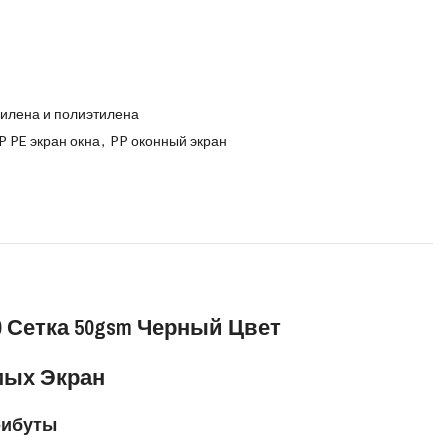
пилена и полиэтилена
P PE экран окна
,
PP оконный экран
0 Сетка 50gsm Черный Цвет
мых Экран
рибуты