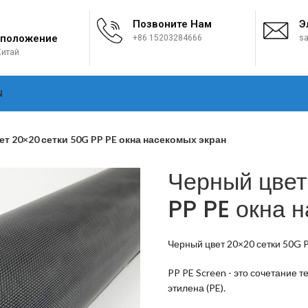
Позвоните Нам
Э
положение
+86 15203284666
sa
Китай
N
т 20×20 сетки 50G PP PE окна насекомых экран
Черный цвет
PP PE окна 
Черный цвет 20×20 сетки 50G 
PP PE Screen - это сочетание 
этилена (PE).