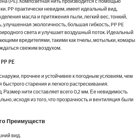
на (PE). Композитная нить производится с помощью
и. PP практически невидим, имеет идеальный вид,
деления масла и притяжения пыли, легкий вес, тонкий,
, улучшенная экологичность, большая гибкость, PP PE
риродного света и улучшает воздушный поток. Идеальный
ающими вредителями, такими как пчелы, мотыльки, комары
аждаться свежим воздухом.
PP PE
 снаружи, прочнее и устойчивее к погодным условиям, чем
я быстрого старения и легкого растрескивания.
. Размер нити составляет всего 0,2 мм. Ее невидимость
ьно, исходя из того, что прозрачность и вентиляция были
ого Преимуществ
шний вид.