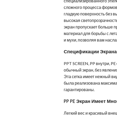
специализированного этиле
сложного процесса формовк
гладкую поверхность без вы
высокая светопрозрачность
экран пропускает больше п
материал для борьбы с лет
и мухи, позволяя вам насл
Спецификации Экрана 
PPT SCREEN, PP внутри, PE
обычный экран, без явлени
Эта сетка имеет нежный вид
была реализована максимал
гарантированы.
PP PE Экран Имеет Мн
Легкий вес и красивый вне