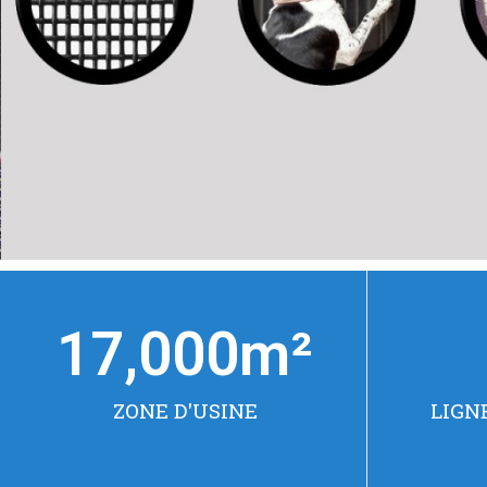
17,000
m²
ZONE D'USINE
LIGN