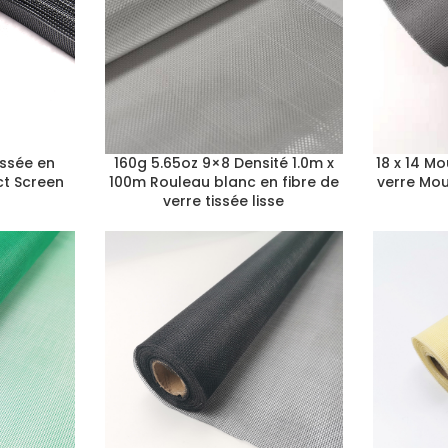
issée en
160g 5.65oz 9×8 Densité 1.0m x
18 x 14 Mo
ct Screen
100m Rouleau blanc en fibre de
verre Mou
verre tissée lisse