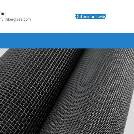
iel
Obtenir un devis
uilifiberglass.com