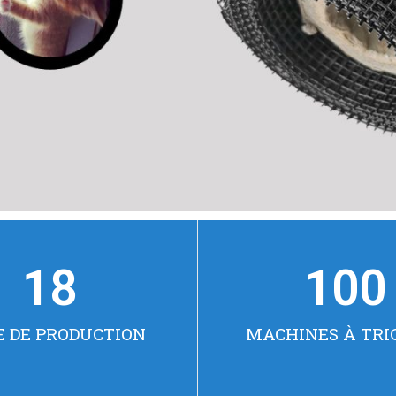
18
100
E DE PRODUCTION
MACHINES À TRI