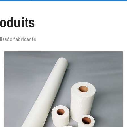
roduits
issée fabricants