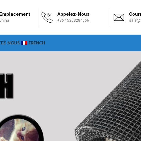
 Emplacement
Appelez-Nous
Courr
China
+86 15203284666
sale@h
TEZ-NOUS
FRENCH