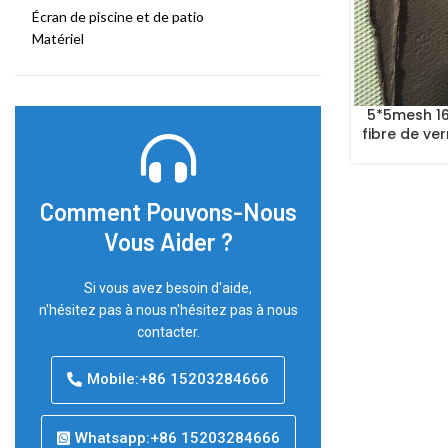
Écran de piscine et de patio
Matériel
5*5mesh 16
fibre de ve
Comment Pouvons-Nous
Vous Aider ?
Si vous avez besoin d'aide,
n'hésitez pas à nous n'hésitez pas à nous
contacter.
Mobile:+86 15203284666
Whatsapp:+86 15203284666