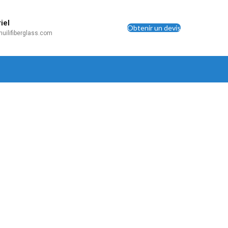
iel
Obtenir un devis
uilifiberglass.com