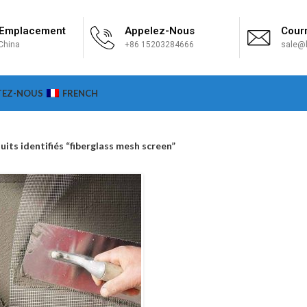
 Emplacement
Appelez-Nous
Courr
China
+86 15203284666
sale@h
TEZ-NOUS
FRENCH
uits identifiés “fiberglass mesh screen”