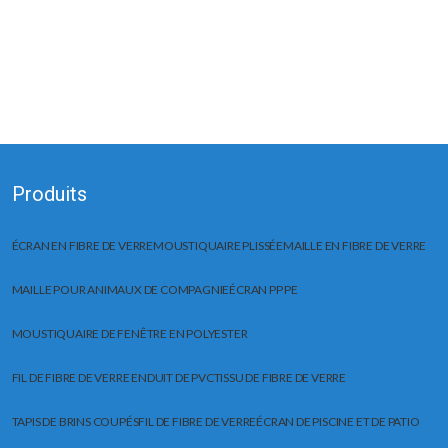
Produits
ÉCRAN EN FIBRE DE VERRE
MOUSTIQUAIRE PLISSÉE
MAILLE EN FIBRE DE VERRE
MAILLE POUR ANIMAUX DE COMPAGNIE
ÉCRAN PP PE
MOUSTIQUAIRE DE FENÊTRE EN POLYESTER
FIL DE FIBRE DE VERRE ENDUIT DE PVC
TISSU DE FIBRE DE VERRE
TAPIS DE BRINS COUPÉS
FIL DE FIBRE DE VERRE
ÉCRAN DE PISCINE ET DE PATIO