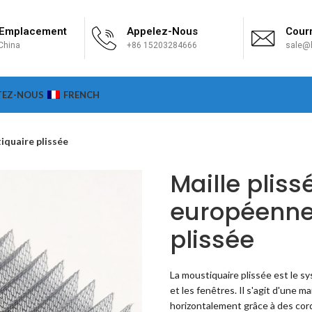
 Emplacement
Appelez-Nous
Courr
China
+86 15203284666
sale@h
TEZ-NOUS
FRENCH
iquaire plissée
Maille pliss
européenne
plissée
La moustiquaire plissée est le sy
et les fenêtres. Il s'agit d'une 
horizontalement grâce à des cord