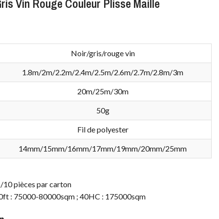
ris Vin Rouge Couleur Plisse Maille
Noir/gris/rouge vin
1.8m/2m/2.2m/2.4m/2.5m/2.6m/2.7m/2.8m/3m
20m/25m/30m
50g
Fil de polyester
14mm/15mm/16mm/17mm/19mm/20mm/25mm
/10 pièces par carton
0ft : 75000-80000sqm ; 40HC : 175000sqm