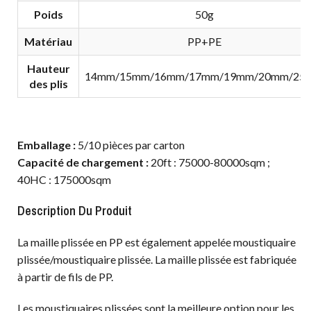
Poids
50g
Matériau
PP+PE
Hauteur
14mm/15mm/16mm/17mm/19mm/20mm/25
des plis
Emballage :
5/10 pièces par carton
Capacité de chargement :
20ft : 75000-80000sqm ;
40HC : 175000sqm
Description Du Produit
La maille plissée en PP est également appelée moustiquaire
plissée/moustiquaire plissée. La maille plissée est fabriquée
à partir de fils de PP.
Les moustiquaires plissées sont la meilleure option pour les